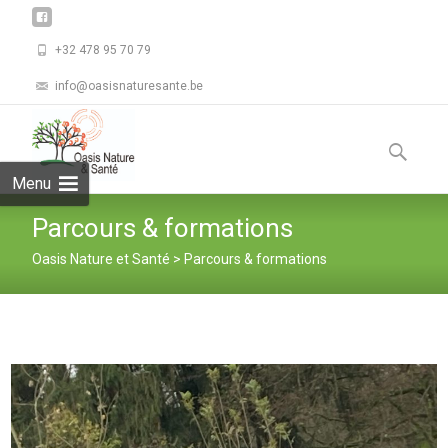
+32 478 95 70 79
info@oasisnaturesante.be
Skip
to
Recherche
content
Menu
Parcours & formations
Oasis Nature et Santé
>
Parcours & formations