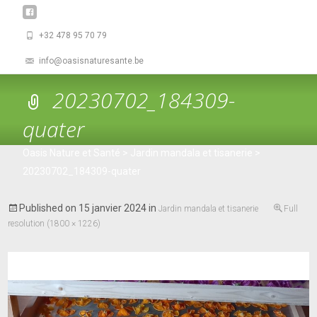
+32 478 95 70 79
info@oasisnaturesante.be
20230702_184309-
quater
Oasis Nature et Santé
>
Jardin mandala et tisanerie
>
20230702_184309-quater
Published on
15 janvier 2024
in
Jardin mandala et tisanerie
Full
resolution (1800 × 1226)