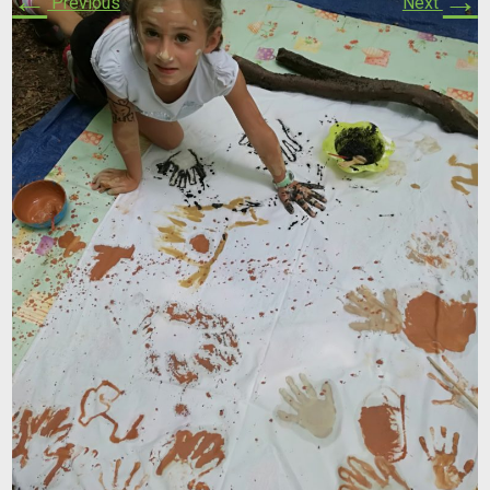
←
→
Previous
Next