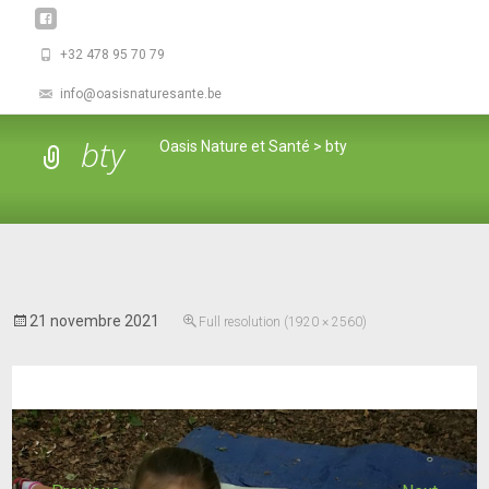
+32 478 95 70 79
info@oasisnaturesante.be
bty
Oasis Nature et Santé
>
bty
21 novembre 2021
Full resolution (1920 × 2560)