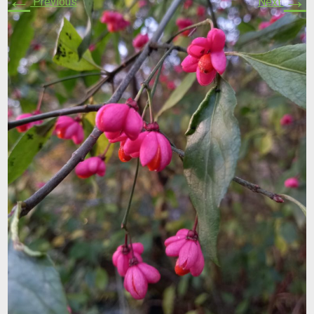
←
→
Previous
Next