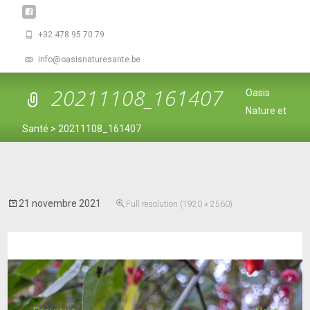
+32 478 95 70 79
info@oasisnaturesante.be
20211108_161407
Oasis
Nature et
Santé
>
20211108_161407
21 novembre 2021
Full resolution (1920 × 2560)